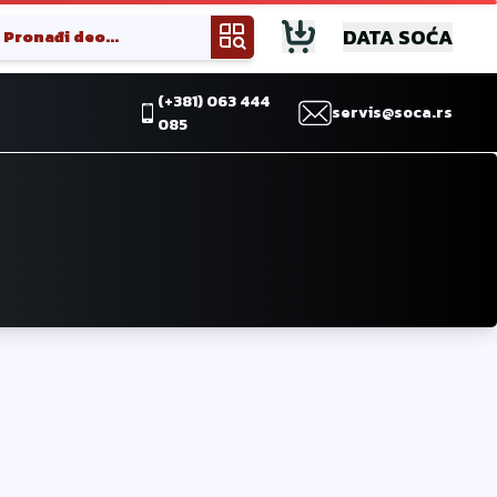
DATA SOĆA
(+381) 063 444
servis@soca.rs
085