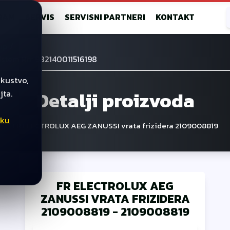
RAM
SERVIS
SERVISNI PARTNERI
KONTAKT
/
up
cistem Rrr 982140011516198
skustvo,
Detalji proizvoda
jta.
iku
FR ELECTROLUX AEG ZANUSSI vrata frizidera 2109008819
FR ELECTROLUX AEG
ZANUSSI VRATA FRIZIDERA
2109008819
-
2109008819