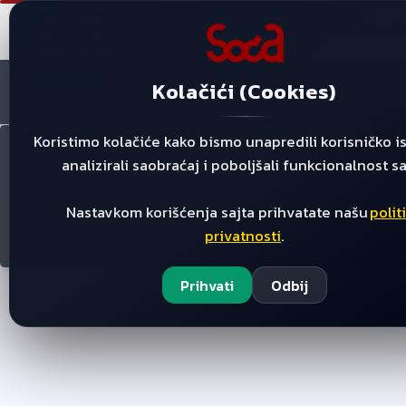
PRONAĐI DEO
PRODAJNI PROG
Početna
/
/
/
Proizvodi
Default Category
Default Gro
Kolačići (Cookies)
Fr Electrolux Aeg Zanussi Elektronika Pcb Modul Sa Ku
Koristimo kolačiće kako bismo unapredili korisničko i
analizirali saobraćaj i poboljšali funkcionalnost sa
Nastavkom korišćenja sajta prihvatate našu
polit
privatnosti
.
Prihvati
Odbij