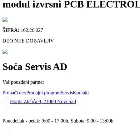
modul izvrsni PCB ELECTRO
ŠIFRA:
162.26.027
DEO NIJE DOBAVLJIV
Soća Servis AD
Vaš pouzdani partner
Pronađi deo
Prodajni program
Servis
Kontakt
Đorđa Zličića 9, 21000 Novi Sad
Ponedeljak - petak: 9:00 - 17:00h, Subota: 9:00 - 13:00h