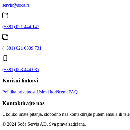
servis@soca.rs
(+381) 021 444 147
(+381) 021 6339 731
(+381) 063 444 085
Korisni linkovi
Politika privatnosti
Uslovi korišćenja
FAQ
Kontaktirajte nas
Ukoliko imate pitanja, slobodno nas kontaktirajte putem emaila ili tel
© 2024 Soća Servis AD. Sva prava zadržana.