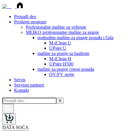
Pronađi deo
Prodajni program
Profesionalne mašine za vešeraje
MEIKO profesionalne mašine za pranje
podpultne mašine za pranje posuđa i čaša
M-iClean U
UPster U
mašine za pranje sa haubom
M-iClean H
UPster H500
mašine za pranje crnog posuđa
DV/FV serije
Servis
Servisni partneri
Kontakt
X
DATA SOĆA