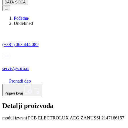
DATA SOĆA
☰
Početna
/
Undefined
(+381) 063 444 085
servis@soca.rs
Pronađi deo
Prijavi kvar
Detalji proizvoda
modul izvrsni PCB ELECTROLUX AEG ZANUSSI 2147166157