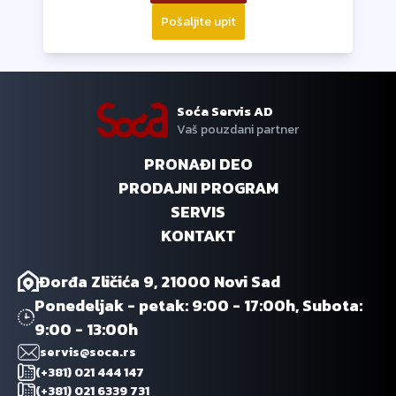
Pošaljite upit
Soća Servis AD
Vaš pouzdani partner
PRONAĐI DEO
PRODAJNI PROGRAM
SERVIS
KONTAKT
Đorđa Zličića 9, 21000 Novi Sad
Ponedeljak - petak: 9:00 - 17:00h, Subota:
9:00 - 13:00h
servis@soca.rs
(+381) 021 444 147
(+381) 021 6339 731