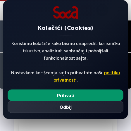
☰
DATA
SOĆA
Kolačići (Cookies)
Početna
/
/
/
Proizvodi
Default Category
/
Rucica Vrata Bosch Siemens 12005702
Default Group
Koristimo kolačiće kako bismo unapredili korisničko
(+381) 063 444 085
servis@soca.rs
iskustvo, analizirali saobraćaj i poboljšali
funkcionalnost sajta.
Detalji proizvoda
Nastavkom korišćenja sajta prihvatate našu
politiku
rucica vrata ARISTON INDESIT 138AK01
privatnosti
.
Prihvati
RUCICA VRATA ARISTON INDESIT
Odbij
138AK01
-
05075323/138AK01/075323