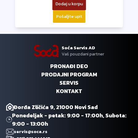
Dodaj u korpu
Pošaljite upit
Soća Servis AD
Vaš pouzdani partner
PRONAĐI DEO
PRODAJNI PROGRAM
SERVIS
KONTAKT
Đorđa Zličića 9, 21000 Novi Sad
Ponedeljak - petak: 9:00 - 17:00h, Subota:
9:00 - 13:00h
servis@soca.rs