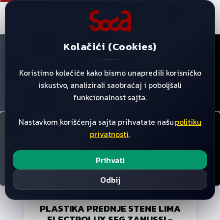
☰
DATA
SOĆA
Kolačići (Cookies)
Početna
/
/
/
Proizvodi
Default Category
/
Default Group
Rucica Vrata Electrolux Aeg Zanussi Komplet
Koristimo kolačiće kako bismo unapredili korisničko
50278076000
iskustvo, analizirali saobraćaj i poboljšali
funkcionalnost sajta.
(+381) 063 444 085
servis@soca.rs
Nastavkom korišćenja sajta prihvatate našu
politiku
Detalji proizvoda
privatnosti
.
plastika prednje stene lima ELECTROLUX SEG
Prihvati
ZANUSSI
Odbij
PLASTIKA PREDNJE STENE LIMA
ELECTROLUX SEG ZANUSSI
-