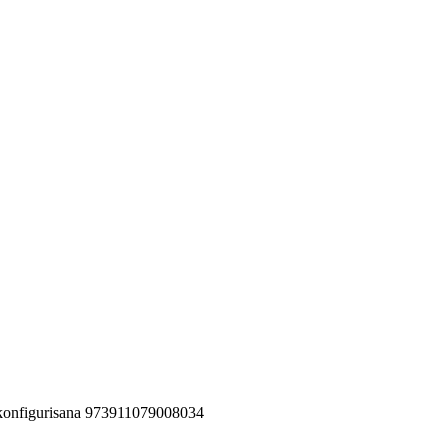
nfigurisana 973911079008034