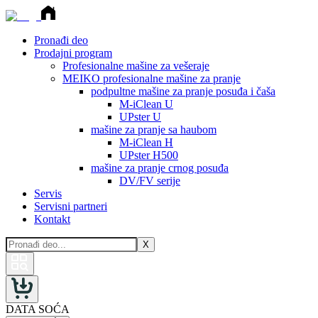
Pronađi deo
Prodajni program
Profesionalne mašine za vešeraje
MEIKO profesionalne mašine za pranje
podpultne mašine za pranje posuđa i čaša
M-iClean U
UPster U
mašine za pranje sa haubom
M-iClean H
UPster H500
mašine za pranje crnog posuđa
DV/FV serije
Servis
Servisni partneri
Kontakt
X
DATA SOĆA