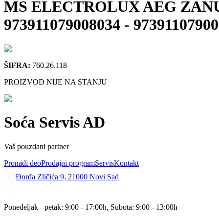
MS ELECTROLUX AEG ZANUSSI 
973911079008034
-
97391107900
ŠIFRA:
760.26.118
PROIZVOD NIJE NA STANJU
Soća Servis AD
Vaš pouzdani partner
Pronađi deo
Prodajni program
Servis
Kontakt
Đorđa Zličića 9, 21000 Novi Sad
Ponedeljak - petak: 9:00 - 17:00h, Subota: 9:00 - 13:00h