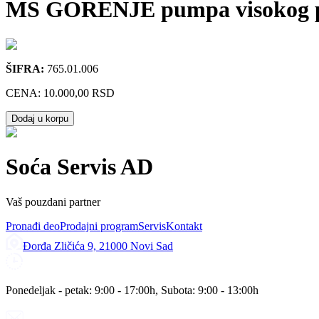
MS GORENJE pumpa visokog pr
ŠIFRA:
765.01.006
CENA:
10.000,00 RSD
Dodaj u korpu
Soća Servis AD
Vaš pouzdani partner
Pronađi deo
Prodajni program
Servis
Kontakt
Đorđa Zličića 9, 21000 Novi Sad
Ponedeljak - petak: 9:00 - 17:00h, Subota: 9:00 - 13:00h