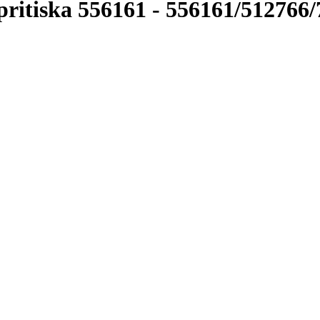
itiska 556161
-
556161/512766/