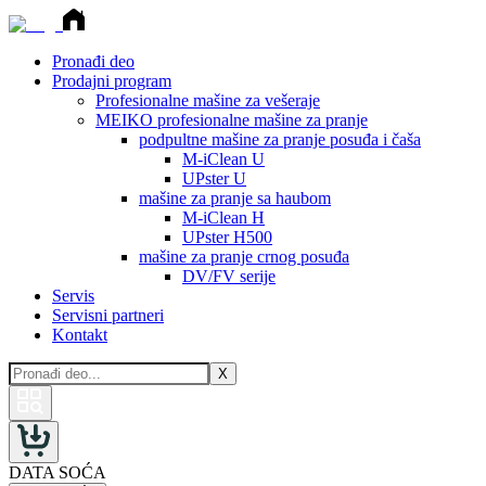
Pronađi deo
Prodajni program
Profesionalne mašine za vešeraje
MEIKO profesionalne mašine za pranje
podpultne mašine za pranje posuđa i čaša
M-iClean U
UPster U
mašine za pranje sa haubom
M-iClean H
UPster H500
mašine za pranje crnog posuđa
DV/FV serije
Servis
Servisni partneri
Kontakt
X
DATA SOĆA