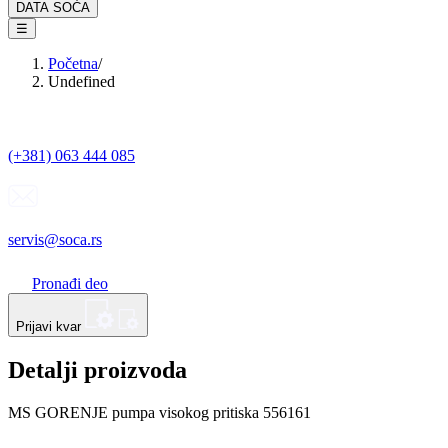
DATA SOĆA
☰
Početna
/
Undefined
(+381) 063 444 085
servis@soca.rs
Pronađi deo
Prijavi kvar
Detalji proizvoda
MS GORENJE pumpa visokog pritiska 556161