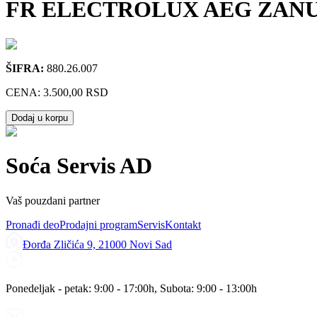
FR ELECTROLUX AEG ZANUSSI
ŠIFRA:
880.26.007
CENA:
3.500,00 RSD
Dodaj u korpu
Soća Servis AD
Vaš pouzdani partner
Pronađi deo
Prodajni program
Servis
Kontakt
Đorđa Zličića 9, 21000 Novi Sad
Ponedeljak - petak: 9:00 - 17:00h, Subota: 9:00 - 13:00h