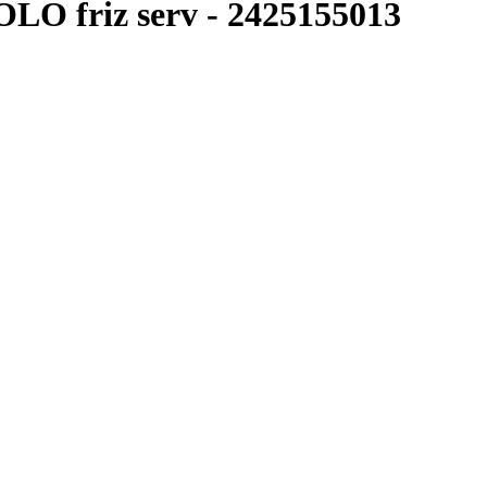
O friz serv
-
2425155013