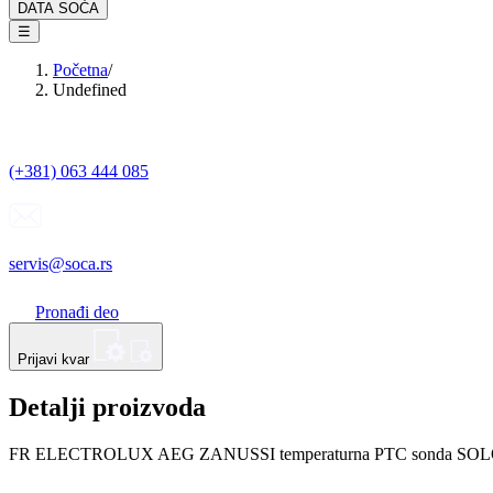
DATA SOĆA
☰
Početna
/
Undefined
(+381) 063 444 085
servis@soca.rs
Pronađi deo
Prijavi kvar
Detalji proizvoda
FR ELECTROLUX AEG ZANUSSI temperaturna PTC sonda SOLO 