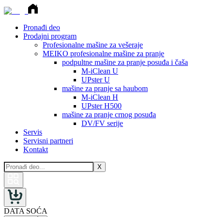
Pronađi deo
Prodajni program
Profesionalne mašine za vešeraje
MEIKO profesionalne mašine za pranje
podpultne mašine za pranje posuđa i čaša
M-iClean U
UPster U
mašine za pranje sa haubom
M-iClean H
UPster H500
mašine za pranje crnog posuđa
DV/FV serije
Servis
Servisni partneri
Kontakt
X
DATA SOĆA