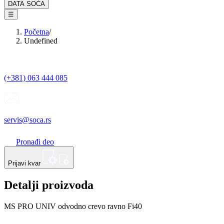
DATA SOĆA
☰
Početna
/
Undefined
(+381) 063 444 085
servis@soca.rs
Pronađi deo
Prijavi kvar
Detalji proizvoda
MS PRO UNIV odvodno crevo ravno Fi40