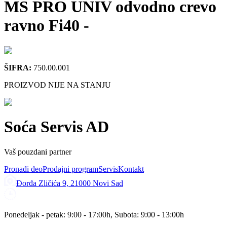
MS PRO UNIV odvodno crevo
ravno Fi40
-
ŠIFRA:
750.00.001
PROIZVOD NIJE NA STANJU
Soća Servis AD
Vaš pouzdani partner
Pronađi deo
Prodajni program
Servis
Kontakt
Đorđa Zličića 9, 21000 Novi Sad
Ponedeljak - petak: 9:00 - 17:00h, Subota: 9:00 - 13:00h