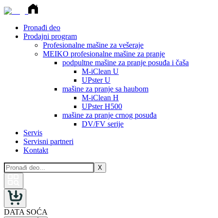
Pronađi deo
Prodajni program
Profesionalne mašine za vešeraje
MEIKO profesionalne mašine za pranje
podpultne mašine za pranje posuđa i čaša
M-iClean U
UPster U
mašine za pranje sa haubom
M-iClean H
UPster H500
mašine za pranje crnog posuđa
DV/FV serije
Servis
Servisni partneri
Kontakt
X
DATA SOĆA