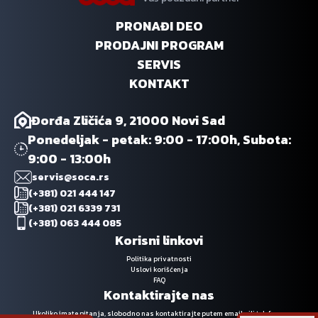
PRONAĐI DEO
PRODAJNI PROGRAM
SERVIS
KONTAKT
Đorđa Zličića 9, 21000 Novi Sad
Ponedeljak - petak: 9:00 - 17:00h, Subota:
9:00 - 13:00h
servis@soca.rs
(+381) 021 444 147
(+381) 021 6339 731
(+381) 063 444 085
Korisni linkovi
Politika privatnosti
Uslovi korišćenja
FAQ
Kontaktirajte nas
Ukoliko imate pitanja, slobodno nas kontaktirajte putem emaila ili telefona.