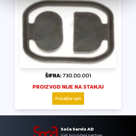
ŠIFRA:
730.00.001
PROIZVOD NIJE NA STANJU
Pošaljite upit
Soća Servis AD
Vaš pouzdani partner