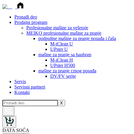
Pronađi deo
Prodajni program
Profesionalne mašine za vešeraje
MEIKO profesionalne mašine za pranje
podpultne mašine za pranje posuđa i čaša
M-iClean U
UPster U
mašine za pranje sa haubom
M-iClean H
UPster H500
mašine za pranje crnog posuđa
DV/FV serije
Servis
Servisni partneri
Kontakt
X
DATA SOĆA