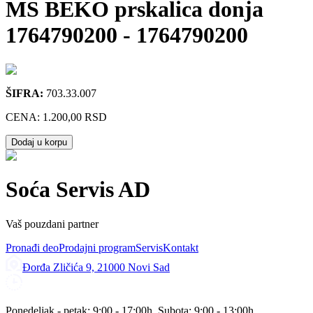
MS BEKO prskalica donja
1764790200
-
1764790200
ŠIFRA:
703.33.007
CENA:
1.200,00 RSD
Dodaj u korpu
Soća Servis AD
Vaš pouzdani partner
Pronađi deo
Prodajni program
Servis
Kontakt
Đorđa Zličića 9, 21000 Novi Sad
Ponedeljak - petak: 9:00 - 17:00h, Subota: 9:00 - 13:00h