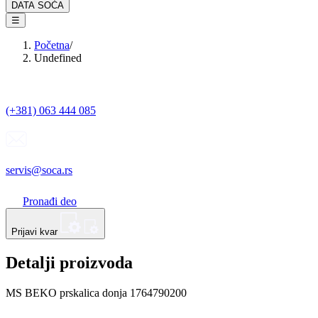
DATA SOĆA
☰
Početna
/
Undefined
(+381) 063 444 085
servis@soca.rs
Pronađi deo
Prijavi kvar
Detalji proizvoda
MS BEKO prskalica donja 1764790200