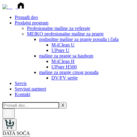
Pronađi deo
Prodajni program
Profesionalne mašine za vešeraje
MEIKO profesionalne mašine za pranje
podpultne mašine za pranje posuđa i čaša
M-iClean U
UPster U
mašine za pranje sa haubom
M-iClean H
UPster H500
mašine za pranje crnog posuđa
DV/FV serije
Servis
Servisni partneri
Kontakt
X
DATA SOĆA