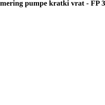
ering pumpe kratki vrat
-
FP 3