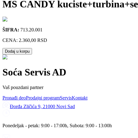
MS CANDY kuciste+turbina+sem
ŠIFRA:
713.20.001
CENA:
2.360,00 RSD
Dodaj u korpu
Soća Servis AD
Vaš pouzdani partner
Pronađi deo
Prodajni program
Servis
Kontakt
Đorđa Zličića 9, 21000 Novi Sad
Ponedeljak - petak: 9:00 - 17:00h, Subota: 9:00 - 13:00h