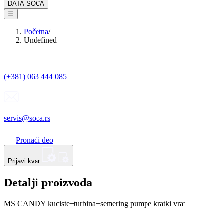
DATA SOĆA
☰
Početna
/
Undefined
(+381) 063 444 085
servis@soca.rs
Pronađi deo
Prijavi kvar
Detalji proizvoda
MS CANDY kuciste+turbina+semering pumpe kratki vrat