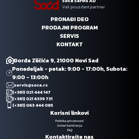
Soća Servis AD
Vaš pouzdani partner
PRONAĐI DEO
PRODAJNI PROGRAM
SERVIS
KONTAKT
Đorđa Zličića 9, 21000 Novi Sad
Ponedeljak - petak: 9:00 - 17:00h, Subota:
9:00 - 13:00h
servis@soca.rs
(+381) 021 444 147
(+381) 021 6339 731
(+381) 063 444 085
Korisni linkovi
Politika privatnosti
Uslovi korišćenja
FAQ
Kontaktirajte nas