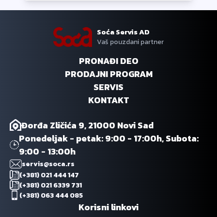
Soća Servis AD
Vaš pouzdani partner
PRONAĐI DEO
PRODAJNI PROGRAM
SERVIS
KONTAKT
Đorđa Zličića 9, 21000 Novi Sad
Ponedeljak - petak: 9:00 - 17:00h, Subota:
9:00 - 13:00h
servis@soca.rs
(+381) 021 444 147
(+381) 021 6339 731
(+381) 063 444 085
Korisni linkovi