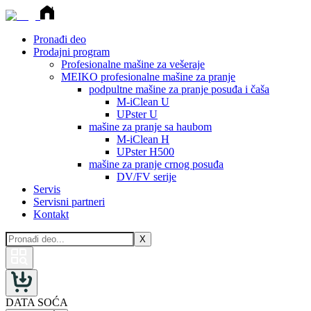
Pronađi deo
Prodajni program
Profesionalne mašine za vešeraje
MEIKO profesionalne mašine za pranje
podpultne mašine za pranje posuđa i čaša
M-iClean U
UPster U
mašine za pranje sa haubom
M-iClean H
UPster H500
mašine za pranje crnog posuđa
DV/FV serije
Servis
Servisni partneri
Kontakt
X
DATA SOĆA