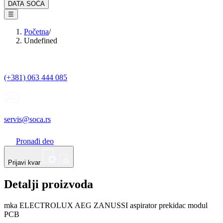
DATA SOĆA
☰
Početna
/
Undefined
(+381) 063 444 085
servis@soca.rs
Pronađi deo
Prijavi kvar
Detalji proizvoda
mka ELECTROLUX AEG ZANUSSI aspirator prekidac modul
PCB