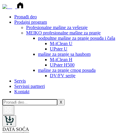
Pronađi deo
Prodajni program
Profesionalne mašine za vešeraje
MEIKO profesionalne mašine za pranje
podpultne mašine za pranje posuđa i čaša
M-iClean U
UPster U
mašine za pranje sa haubom
M-iClean H
UPster H500
mašine za pranje crnog posuđa
DV/FV serije
Servis
Servisni partneri
Kontakt
X
DATA SOĆA