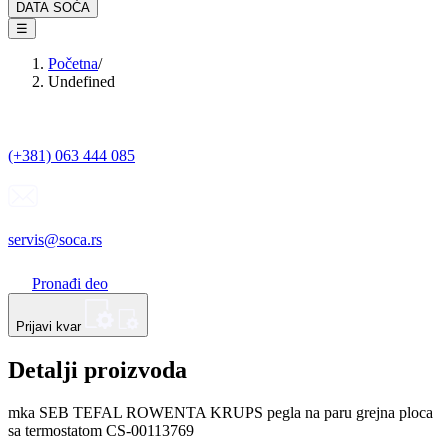
DATA SOĆA
☰
Početna
/
Undefined
(+381) 063 444 085
servis@soca.rs
Pronađi deo
Prijavi kvar
Detalji proizvoda
mka SEB TEFAL ROWENTA KRUPS pegla na paru grejna ploca
sa termostatom CS-00113769