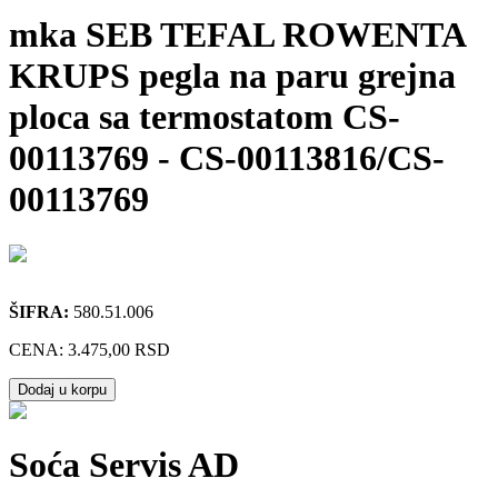
mka SEB TEFAL ROWENTA
KRUPS pegla na paru grejna
ploca sa termostatom CS-
00113769
-
CS-00113816/CS-
00113769
ŠIFRA:
580.51.006
CENA:
3.475,00 RSD
Dodaj u korpu
Soća Servis AD