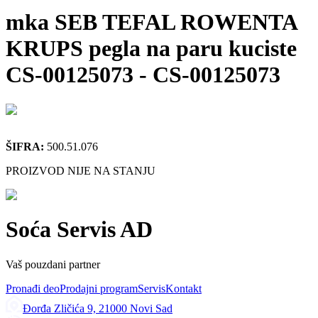
mka SEB TEFAL ROWENTA
KRUPS pegla na paru kuciste
CS-00125073
-
CS-00125073
ŠIFRA:
500.51.076
PROIZVOD NIJE NA STANJU
Soća Servis AD
Vaš pouzdani partner
Pronađi deo
Prodajni program
Servis
Kontakt
Đorđa Zličića 9, 21000 Novi Sad