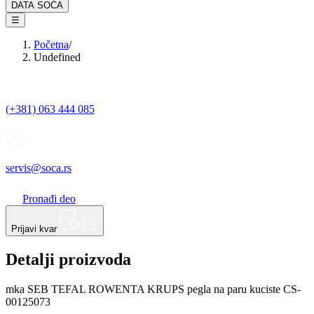
DATA SOĆA
☰
Početna
/
Undefined
(+381) 063 444 085
servis@soca.rs
Pronađi deo
Prijavi kvar
Detalji proizvoda
mka SEB TEFAL ROWENTA KRUPS pegla na paru kuciste CS-
00125073