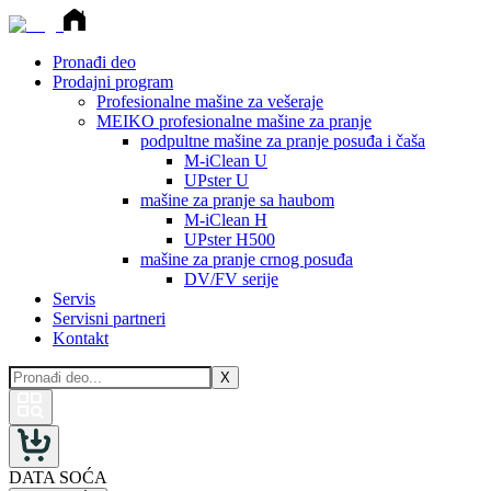
Pronađi deo
Prodajni program
Profesionalne mašine za vešeraje
MEIKO profesionalne mašine za pranje
podpultne mašine za pranje posuđa i čaša
M-iClean U
UPster U
mašine za pranje sa haubom
M-iClean H
UPster H500
mašine za pranje crnog posuđa
DV/FV serije
Servis
Servisni partneri
Kontakt
X
DATA SOĆA