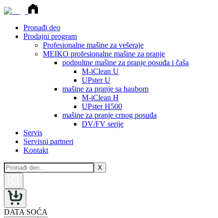
Pronađi deo
Prodajni program
Profesionalne mašine za vešeraje
MEIKO profesionalne mašine za pranje
podpultne mašine za pranje posuđa i čaša
M-iClean U
UPster U
mašine za pranje sa haubom
M-iClean H
UPster H500
mašine za pranje crnog posuđa
DV/FV serije
Servis
Servisni partneri
Kontakt
X
DATA SOĆA