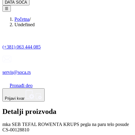
DATA SOĆA
☰
Početna
/
Undefined
(+381) 063 444 085
servis@soca.rs
Pronađi deo
Prijavi kvar
Detalji proizvoda
mka SEB TEFAL ROWENTA KRUPS pegla na paru telo posude
CS-00128810