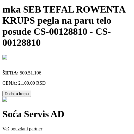
mka SEB TEFAL ROWENTA
KRUPS pegla na paru telo
posude CS-00128810
-
CS-
00128810
ŠIFRA:
500.51.106
CENA:
2.100,00 RSD
Dodaj u korpu
Soća Servis AD
Vaš pouzdani partner