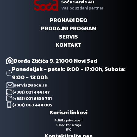
Soća Servis AD
Vaš pouzdani partner
PRONAĐI DEO
PRODAJNI PROGRAM
SERVIS
KONTAKT
Đorđa Zličića 9, 21000 Novi Sad
Ponedeljak - petak: 9:00 - 17:00h, Subota:
9:00 - 13:00h
servis@soca.rs
(+381) 021 444 147
(+381) 021 6339 731
(+381) 063 444 085
Korisni linkovi
Politika privatnosti
Uslovi korišćenja
FAQ
Kontaktirajte nas