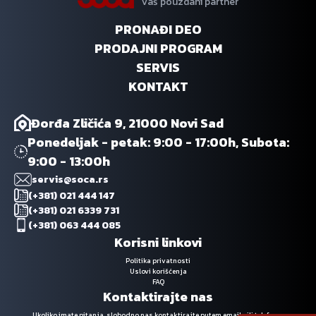
Vaš pouzdani partner
PRONAĐI DEO
PRODAJNI PROGRAM
SERVIS
KONTAKT
Đorđa Zličića 9, 21000 Novi Sad
Ponedeljak - petak: 9:00 - 17:00h, Subota:
9:00 - 13:00h
servis@soca.rs
(+381) 021 444 147
(+381) 021 6339 731
(+381) 063 444 085
Korisni linkovi
Politika privatnosti
Uslovi korišćenja
FAQ
Kontaktirajte nas
Ukoliko imate pitanja, slobodno nas kontaktirajte putem emaila ili telefona.