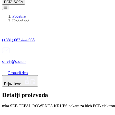
DATA SOĆA
☰
Početna
/
Undefined
(+381) 063 444 085
servis@soca.rs
Pronađi deo
Prijavi kvar
Detalji proizvoda
mka SEB TEFAL ROWENTA KRUPS pekara za hleb PCB elektroni