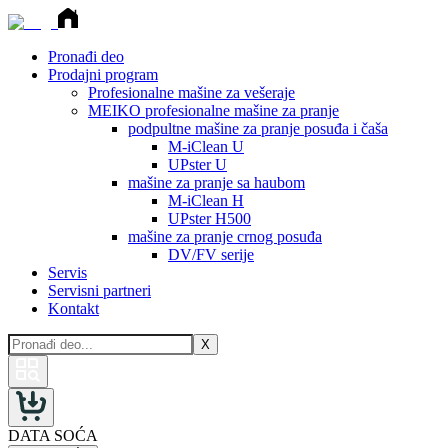
Pronađi deo
Prodajni program
Profesionalne mašine za vešeraje
MEIKO profesionalne mašine za pranje
podpultne mašine za pranje posuđa i čaša
M-iClean U
UPster U
mašine za pranje sa haubom
M-iClean H
UPster H500
mašine za pranje crnog posuđa
DV/FV serije
Servis
Servisni partneri
Kontakt
X
DATA SOĆA