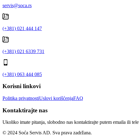
servis@soca.rs
(+381) 021 444 147
(+381) 021 6339 731
(+381) 063 444 085
Korisni linkovi
Politika privatnosti
Uslovi korišćenja
FAQ
Kontaktirajte nas
Ukoliko imate pitanja, slobodno nas kontaktirajte putem emaila ili tel
© 2024 Soća Servis AD. Sva prava zadržana.