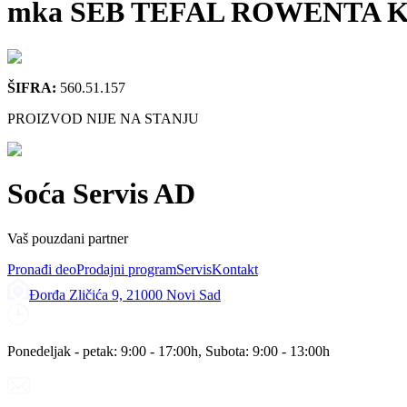
mka SEB TEFAL ROWENTA KRUP
ŠIFRA:
560.51.157
PROIZVOD NIJE NA STANJU
Soća Servis AD
Vaš pouzdani partner
Pronađi deo
Prodajni program
Servis
Kontakt
Đorđa Zličića 9, 21000 Novi Sad
Ponedeljak - petak: 9:00 - 17:00h, Subota: 9:00 - 13:00h