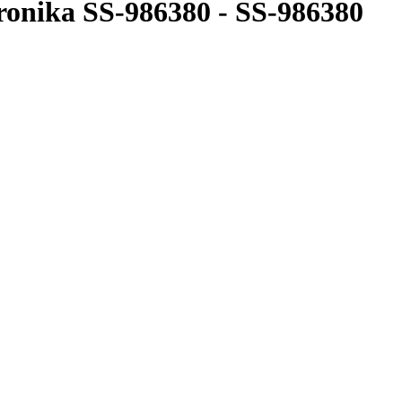
onika SS-986380
-
SS-986380