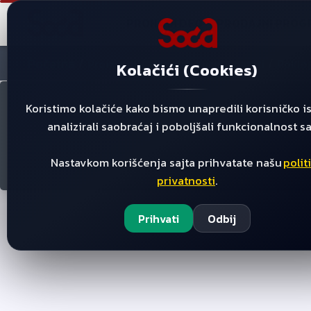
PRONAĐI DEO
PRODAJNI PROG
Početna
/
/
/
Proizvodi
Mka Mali Kucni Aparati
Poklop
Kolačići (Cookies)
Koristimo kolačiće kako bismo unapredili korisničko i
analizirali saobraćaj i poboljšali funkcionalnost sa
Nastavkom korišćenja sajta prihvatate našu
polit
privatnosti
.
Prihvati
Odbij