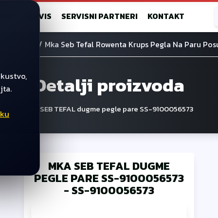
RAM
SERVIS
SERVISNI PARTNERI
KONTAKT
/
Mka Seb Tefal Rowenta Krups Pegla Na Paru Po
ci Kucista
skustvo,
Detalji proizvoda
jta.
mka SEB TEFAL dugme pegle pare SS-9100056573
iku
MKA SEB TEFAL DUGME
PEGLE PARE SS-9100056573
-
SS-9100056573