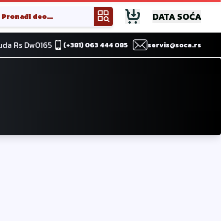
DATA SOĆA
suda Rs Dw0165
(+381) 063 444 085
servis@soca.rs