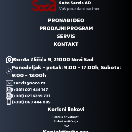
Soća Servis AD
Vaš pouzdani partner
PRONAĐI DEO
PRODAJNI PROGRAM
SERVIS
KONTAKT
Đorđa Zličića 9, 21000 Novi Sad
Ponedeljak - petak: 9:00 - 17:00h, Subota:
9:00 - 13:00h
servis@soca.rs
(+381) 021 444 147
(+381) 021 6339 731
(+381) 063 444 085
Korisni linkovi
Politika privatnosti
Uslovi korišćenja
FAQ
Kontaktirajte nas