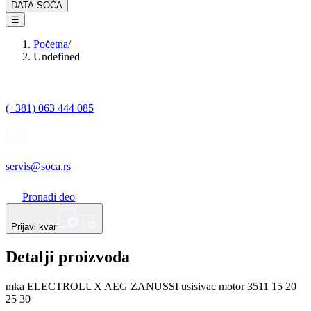
DATA SOĆA
☰
Početna
/
Undefined
(+381) 063 444 085
servis@soca.rs
Pronađi deo
Prijavi kvar
Detalji proizvoda
mka ELECTROLUX AEG ZANUSSI usisivac motor 3511 15 20
25 30