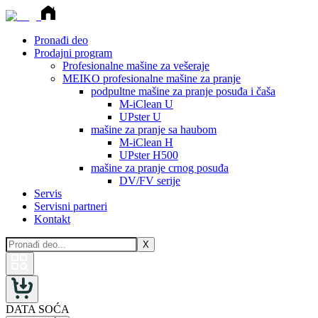
Pronađi deo
Prodajni program
Profesionalne mašine za vešeraje
MEIKO profesionalne mašine za pranje
podpultne mašine za pranje posuđa i čaša
M-iClean U
UPster U
mašine za pranje sa haubom
M-iClean H
UPster H500
mašine za pranje crnog posuđa
DV/FV serije
Servis
Servisni partneri
Kontakt
X
DATA SOĆA