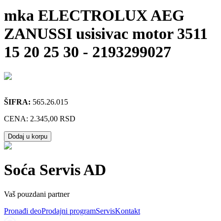
mka ELECTROLUX AEG
ZANUSSI usisivac motor 3511
15 20 25 30
-
2193299027
ŠIFRA:
565.26.015
CENA:
2.345,00 RSD
Dodaj u korpu
Soća Servis AD
Vaš pouzdani partner
Pronađi deo
Prodajni program
Servis
Kontakt