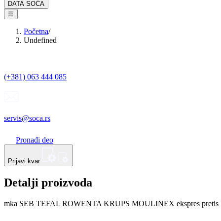
DATA SOĆA
☰
Početna
/
Undefined
(+381) 063 444 085
servis@soca.rs
Pronađi deo
Prijavi kvar
Detalji proizvoda
mka SEB TEFAL ROWENTA KRUPS MOULINEX ekspres pretis lona