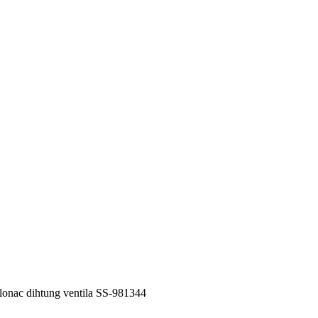
c dihtung ventila SS-981344