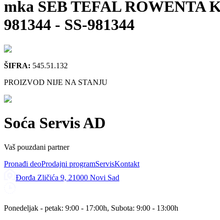
mka SEB TEFAL ROWENTA KRUP
981344
-
SS-981344
ŠIFRA:
545.51.132
PROIZVOD NIJE NA STANJU
Soća Servis AD
Vaš pouzdani partner
Pronađi deo
Prodajni program
Servis
Kontakt
Đorđa Zličića 9, 21000 Novi Sad
Ponedeljak - petak: 9:00 - 17:00h, Subota: 9:00 - 13:00h