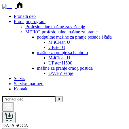
Pronađi deo
Prodajni program
Profesionalne mašine za vešeraje
MEIKO profesionalne mašine za pranje
podpultne mašine za pranje posuđa i čaša
M-iClean U
UPster U
mašine za pranje sa haubom
M-iClean H
UPster H500
mašine za pranje crnog posuđa
DV/FV serije
Servis
Servisni partneri
Kontakt
X
DATA SOĆA