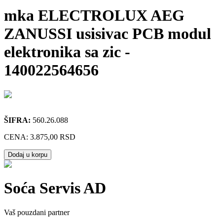
mka ELECTROLUX AEG
ZANUSSI usisivac PCB modul
elektronika sa zic
-
140022564656
ŠIFRA:
560.26.088
CENA:
3.875,00 RSD
Dodaj u korpu
Soća Servis AD
Vaš pouzdani partner