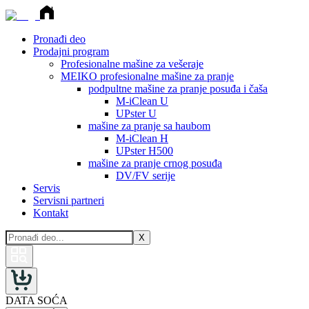
Pronađi deo
Prodajni program
Profesionalne mašine za vešeraje
MEIKO profesionalne mašine za pranje
podpultne mašine za pranje posuđa i čaša
M-iClean U
UPster U
mašine za pranje sa haubom
M-iClean H
UPster H500
mašine za pranje crnog posuđa
DV/FV serije
Servis
Servisni partneri
Kontakt
X
DATA SOĆA