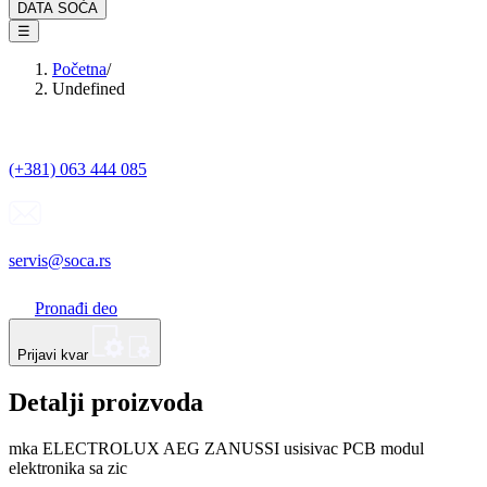
DATA SOĆA
☰
Početna
/
Undefined
(+381) 063 444 085
servis@soca.rs
Pronađi deo
Prijavi kvar
Detalji proizvoda
mka ELECTROLUX AEG ZANUSSI usisivac PCB modul
elektronika sa zic