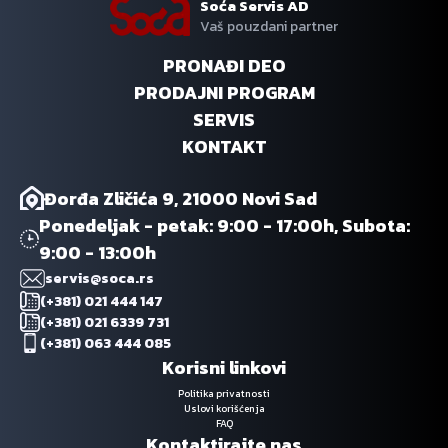
Soća Servis AD
Vaš pouzdani partner
PRONAĐI DEO
PRODAJNI PROGRAM
SERVIS
KONTAKT
Đorđa Zličića 9, 21000 Novi Sad
Ponedeljak - petak: 9:00 - 17:00h, Subota:
9:00 - 13:00h
servis@soca.rs
(+381) 021 444 147
(+381) 021 6339 731
(+381) 063 444 085
Korisni linkovi
Politika privatnosti
Uslovi korišćenja
FAQ
Kontaktirajte nas