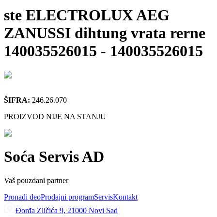
ste ELECTROLUX AEG
ZANUSSI dihtung vrata rerne
140035526015
-
140035526015
ŠIFRA:
246.26.070
PROIZVOD NIJE NA STANJU
Soća Servis AD
Vaš pouzdani partner
Pronađi deo
Prodajni program
Servis
Kontakt
Đorđa Zličića 9, 21000 Novi Sad