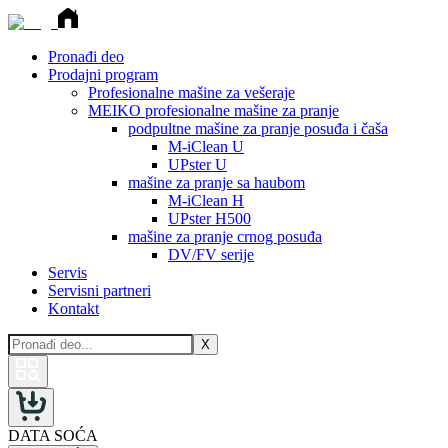
Pronađi deo
Prodajni program
Profesionalne mašine za vešeraje
MEIKO profesionalne mašine za pranje
podpultne mašine za pranje posuđa i čaša
M-iClean U
UPster U
mašine za pranje sa haubom
M-iClean H
UPster H500
mašine za pranje crnog posuđa
DV/FV serije
Servis
Servisni partneri
Kontakt
X
DATA SOĆA