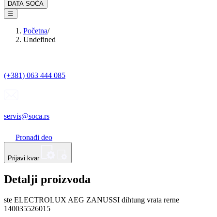
DATA SOĆA
☰
Početna
/
Undefined
(+381) 063 444 085
servis@soca.rs
Pronađi deo
Prijavi kvar
Detalji proizvoda
ste ELECTROLUX AEG ZANUSSI dihtung vrata rerne
140035526015