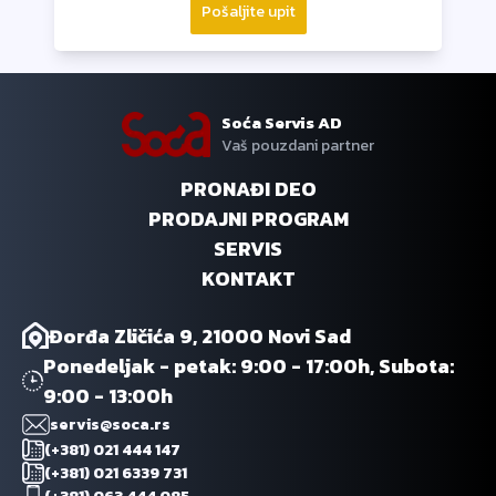
Pošaljite upit
Soća Servis AD
Vaš pouzdani partner
PRONAĐI DEO
PRODAJNI PROGRAM
SERVIS
KONTAKT
Đorđa Zličića 9, 21000 Novi Sad
Ponedeljak - petak: 9:00 - 17:00h, Subota:
9:00 - 13:00h
servis@soca.rs
(+381) 021 444 147
(+381) 021 6339 731