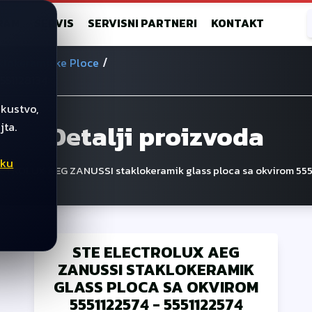
RAM
SERVIS
SERVISNI PARTNERI
KONTAKT
/
klokeramicke Ploce
551128134
skustvo,
Detalji proizvoda
jta.
iku
ECTROLUX AEG ZANUSSI staklokeramik glass ploca sa okvirom 555
STE ELECTROLUX AEG
ZANUSSI STAKLOKERAMIK
GLASS PLOCA SA OKVIROM
5551122574
-
5551122574