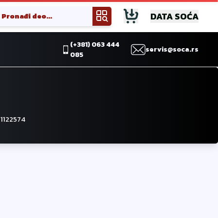
DATA SOĆA
(+381) 063 444
servis@soca.rs
085
1122574