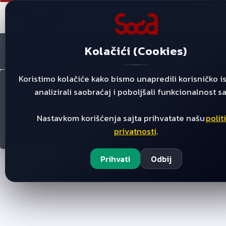
PRONAĐI DEO
PRODAJNI PROG
Početna
/
/
/
Proizvodi
Sporeti
Poklopci Aparata Sta
Kolačići (Cookies)
Ste Electrolux Aeg Zanussi Staklokeramik Glass Ploca 5
Koristimo kolačiće kako bismo unapredili korisničko i
analizirali saobraćaj i poboljšali funkcionalnost sa
Nastavkom korišćenja sajta prihvatate našu
polit
ste EL
privatnosti
.
Prihvati
Odbij