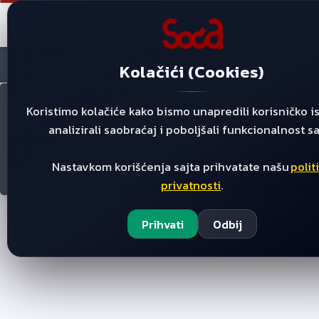
PRONAĐI DEO
PRODAJNI PROG
Početna
/
/
/
/
Ste Elect
Proizvodi
Sporeti
Prekidaci
Kolačići (Cookies)
Koristimo kolačiće kako bismo unapredili korisničko i
analizirali saobraćaj i poboljšali funkcionalnost sa
Nastavkom korišćenja sajta prihvatate našu
polit
privatnosti
.
Prihvati
Odbij