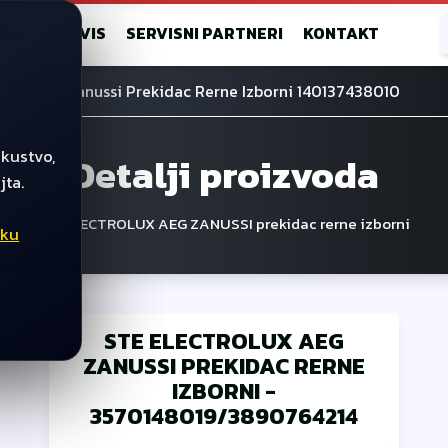
RAM
SERVIS
SERVISNI PARTNERI
KONTAKT
rolux Aeg Zanussi Prekidac Rerne Izborni 140137438010
skustvo,
Detalji proizvoda
jta.
ste ELECTROLUX AEG ZANUSSI prekidac rerne izborni
iku
STE ELECTROLUX AEG
ZANUSSI PREKIDAC RERNE
IZBORNI
-
3570148019/3890764214