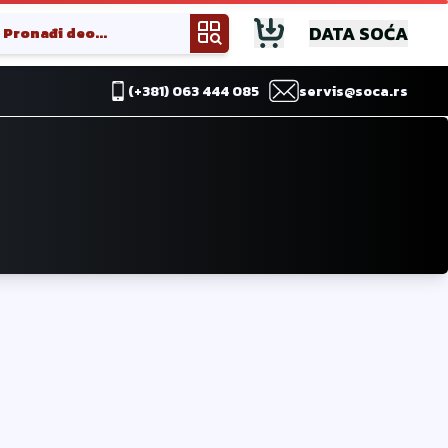
DATA SOĆA
(+381) 063 444 085
servis@soca.rs