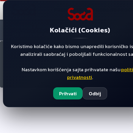
PRONAĐI DEO
PRODAJNI PROG
Početna
/
/
/
Proizvodi
Sporeti
Vrata Rucice Vrata Sar
Kolačići (Cookies)
Ste Electrolux Aeg Zanussi Rerna Unutrasnji Okvir Vra
Koristimo kolačiće kako bismo unapredili korisničko i
analizirali saobraćaj i poboljšali funkcionalnost sa
Nastavkom korišćenja sajta prihvatate našu
polit
s
privatnosti
.
Prihvati
Odbij