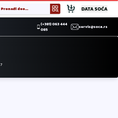
DATA SOĆA
(+381) 063 444
servis@soca.rs
085
47