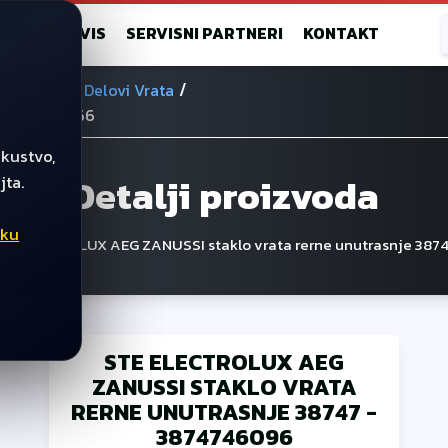
RAM
SERVIS
SERVISNI PARTNERI
KONTAKT
/
ke Stakla I Delovi Vrata
ta 5616264866
skustvo,
Detalji proizvoda
jta.
iku
te ELECTROLUX AEG ZANUSSI staklo vrata rerne unutrasnje 387
STE ELECTROLUX AEG
ZANUSSI STAKLO VRATA
RERNE UNUTRASNJE 38747
-
3874746096