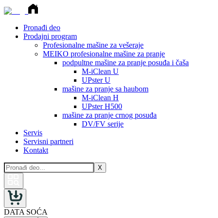
Pronađi deo
Prodajni program
Profesionalne mašine za vešeraje
MEIKO profesionalne mašine za pranje
podpultne mašine za pranje posuđa i čaša
M-iClean U
UPster U
mašine za pranje sa haubom
M-iClean H
UPster H500
mašine za pranje crnog posuđa
DV/FV serije
Servis
Servisni partneri
Kontakt
X
DATA SOĆA