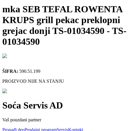
mka SEB TEFAL ROWENTA
KRUPS grill pekac preklopni
grejac donji TS-01034590
-
TS-
01034590
ŠIFRA:
590.51.199
PROIZVOD NIJE NA STANJU
Soća Servis AD
Vaš pouzdani partner
Pronađi deo
Prodajni program
Servis
Kontakt