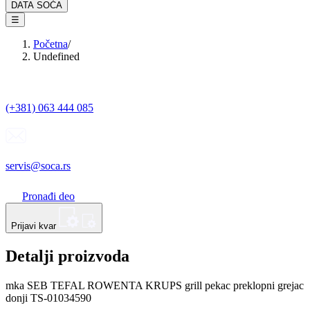
DATA SOĆA
☰
Početna
/
Undefined
(+381) 063 444 085
servis@soca.rs
Pronađi deo
Prijavi kvar
Detalji proizvoda
mka SEB TEFAL ROWENTA KRUPS grill pekac preklopni grejac
donji TS-01034590