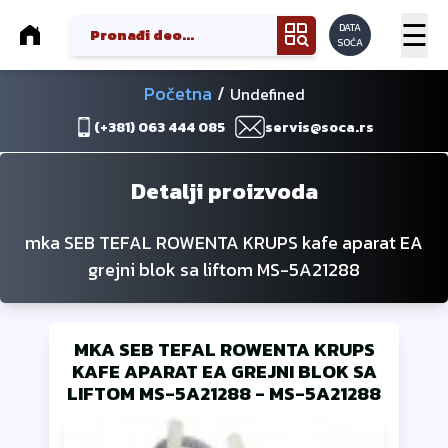
☰
DATA
SOĆA
Početna
/
Undefined
(+381) 063 444 085
servis@soca.rs
Detalji proizvoda
mka SEB TEFAL ROWENTA KRUPS kafe aparat EA
grejni blok sa liftom MS-5A21288
MKA SEB TEFAL ROWENTA KRUPS
KAFE APARAT EA GREJNI BLOK SA
LIFTOM MS-5A21288
-
MS-5A21288