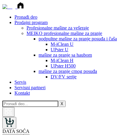
Pronađi deo
Prodajni program
Profesionalne mašine za vešeraje
MEIKO profesionalne mašine za pranje
podpultne mašine za pranje posuđa i čaša
M-iClean U
UPster U
mašine za pranje sa haubom
M-iClean H
UPster H500
mašine za pranje crnog posuđa
DV/FV serije
Servis
Servisni partneri
Kontakt
X
DATA SOĆA