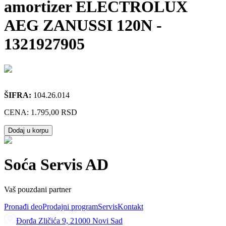
amortizer ELECTROLUX
AEG ZANUSSI 120N
-
1321927905
ŠIFRA:
104.26.014
CENA:
1.795,00 RSD
Dodaj u korpu
Soća Servis AD
Vaš pouzdani partner
Pronađi deo
Prodajni program
Servis
Kontakt
Đorđa Zličića 9, 21000 Novi Sad