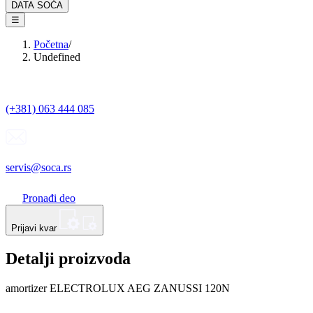
DATA SOĆA
☰
Početna
/
Undefined
(+381) 063 444 085
servis@soca.rs
Pronađi deo
Prijavi kvar
Detalji proizvoda
amortizer ELECTROLUX AEG ZANUSSI 120N