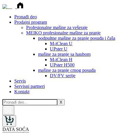
Pronađi deo
Prodajni program
Profesionalne mašine za vešeraje
MEIKO profesionalne mašine za pranje
podpultne mašine za pranje posuđa i čaša
M-iClean U
UPster U
mašine za pranje sa haubom
M-iClean H
UPster H500
mašine za pranje crnog posuđa
DV/FV serije
Servis
Servisni partneri
Kontakt
X
DATA SOĆA