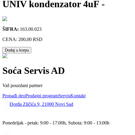
UNIV kondenzator 4uF
-
ŠIFRA:
163.00.023
CENA:
200,00 RSD
Dodaj u korpu
Soća Servis AD
Vaš pouzdani partner
Pronađi deo
Prodajni program
Servis
Kontakt
Đorđa Zličića 9, 21000 Novi Sad
Ponedeljak - petak: 9:00 - 17:00h, Subota: 9:00 - 13:00h