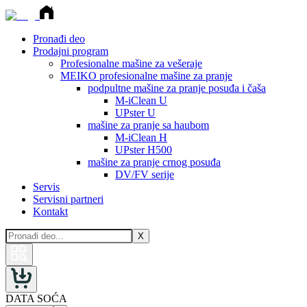
Pronađi deo
Prodajni program
Profesionalne mašine za vešeraje
MEIKO profesionalne mašine za pranje
podpultne mašine za pranje posuđa i čaša
M-iClean U
UPster U
mašine za pranje sa haubom
M-iClean H
UPster H500
mašine za pranje crnog posuđa
DV/FV serije
Servis
Servisni partneri
Kontakt
X
DATA SOĆA