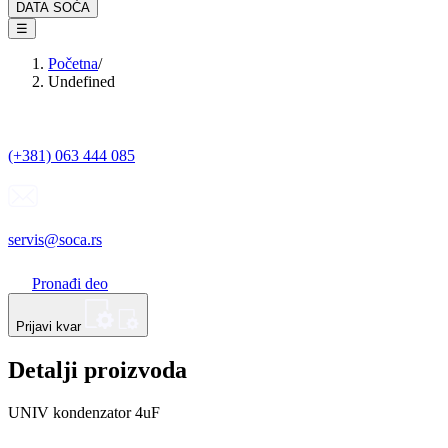
DATA SOĆA
☰
Početna
/
Undefined
(+381) 063 444 085
servis@soca.rs
Pronađi deo
Prijavi kvar
Detalji proizvoda
UNIV kondenzator 4uF