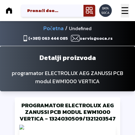
☰
DATA
SOĆA
Početna
/
Undefined
(+381) 063 444 085
servis@soca.rs
Detalji proizvoda
programator ELECTROLUX AEG ZANUSSI PCB
modul EWM1000 VERTICA
PROGRAMATOR ELECTROLUX AEG
ZANUSSI PCB MODUL EWM1000
VERTICA
-
1324030509/1321203547