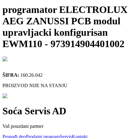
programator ELECTROLUX
AEG ZANUSSI PCB modul
upravljacki konfigurisan
EWM110
-
973914904401002
ŠIFRA:
160.26.042
PROIZVOD NIJE NA STANJU
Soća Servis AD
Vaš pouzdani partner
Pronađi deo
Prodajni program
Servis
Kontakt