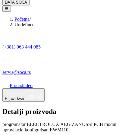
DATA SOĆA
☰
Početna
/
Undefined
(+381) 063 444 085
servis@soca.rs
Pronađi deo
Prijavi kvar
Detalji proizvoda
programator ELECTROLUX AEG ZANUSSI PCB modul
upravljacki konfigurisan EWM110