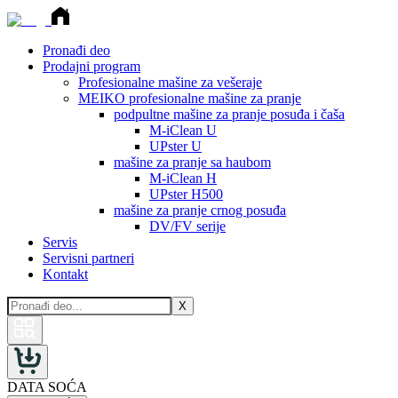
Pronađi deo
Prodajni program
Profesionalne mašine za vešeraje
MEIKO profesionalne mašine za pranje
podpultne mašine za pranje posuđa i čaša
M-iClean U
UPster U
mašine za pranje sa haubom
M-iClean H
UPster H500
mašine za pranje crnog posuđa
DV/FV serije
Servis
Servisni partneri
Kontakt
X
DATA SOĆA