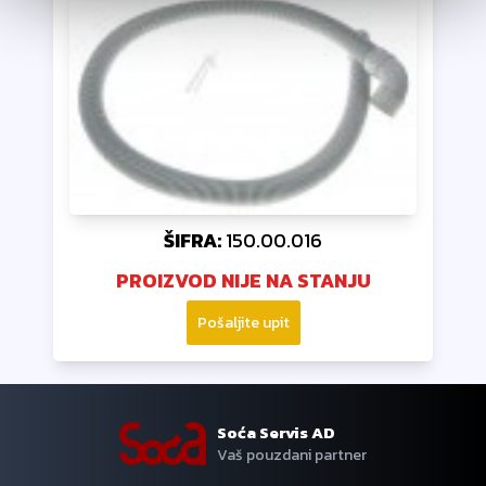
ŠIFRA:
150.00.016
PROIZVOD NIJE NA STANJU
Pošaljite upit
Soća Servis AD
Vaš pouzdani partner