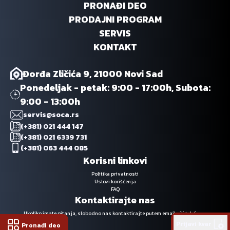
PRONAĐI DEO
PRODAJNI PROGRAM
SERVIS
KONTAKT
Đorđa Zličića 9, 21000 Novi Sad
Ponedeljak - petak: 9:00 - 17:00h, Subota:
9:00 - 13:00h
servis@soca.rs
(+381) 021 444 147
(+381) 021 6339 731
(+381) 063 444 085
Korisni linkovi
Politika privatnosti
Uslovi korišćenja
FAQ
Kontaktirajte nas
Ukoliko imate pitanja, slobodno nas kontaktirajte putem emaila ili telefona.
Prijavi kvar
Pronađi deo