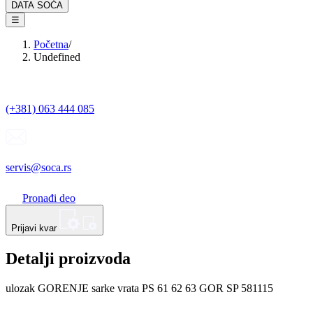
DATA SOĆA
☰
Početna
/
Undefined
(+381) 063 444 085
servis@soca.rs
Pronađi deo
Prijavi kvar
Detalji proizvoda
ulozak GORENJE sarke vrata PS 61 62 63 GOR SP 581115