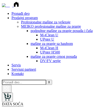
Pronađi deo
Prodajni program
Profesionalne mašine za vešeraje
MEIKO profesionalne mašine za pranje
podpultne mašine za pranje posuđa i čaša
M-iClean U
UPster U
mašine za pranje sa haubom
M-iClean H
UPster H500
mašine za pranje crnog posuđa
DV/FV serije
Servis
Servisni partneri
Kontakt
X
DATA SOĆA