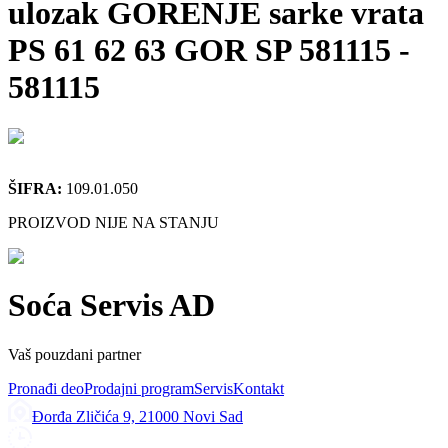
ulozak GORENJE sarke vrata
PS 61 62 63 GOR SP 581115
-
581115
ŠIFRA:
109.01.050
PROIZVOD NIJE NA STANJU
Soća Servis AD
Vaš pouzdani partner
Pronađi deo
Prodajni program
Servis
Kontakt
Đorđa Zličića 9, 21000 Novi Sad