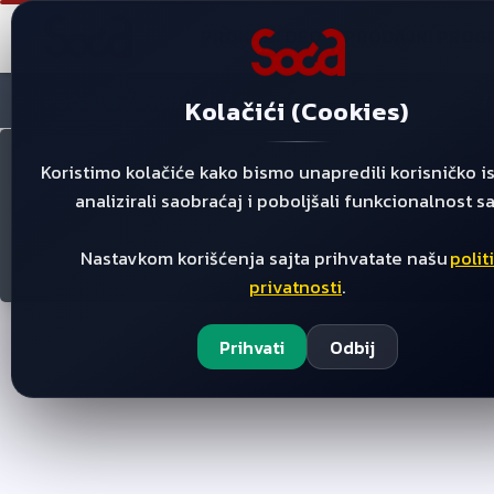
PRONAĐI DEO
PRODAJNI PROG
Početna
/
/
/
/
Proizvodi
Creva
Dozirna Posuda Kada
Kolačići (Cookies)
Koristimo kolačiće kako bismo unapredili korisničko i
analizirali saobraćaj i poboljšali funkcionalnost sa
Nastavkom korišćenja sajta prihvatate našu
polit
privatnosti
.
Prihvati
Odbij