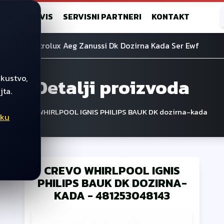
RAM
SERVIS
SERVISNI PARTNERI
KONTAKT
Crevo Electrolux Aeg Zanussi Dk Dozirna Kada Ser Ewf
skustvo,
Detalji proizvoda
jta.
crevo WHIRLPOOL IGNIS PHILIPS BAUK DK dozirna-kada
iku
CREVO WHIRLPOOL IGNIS
PHILIPS BAUK DK DOZIRNA-
KADA
-
481253048143