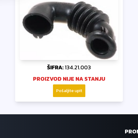
ŠIFRA:
134.21.003
PROIZVOD NIJE NA STANJU
Pošaljite upit
PRO