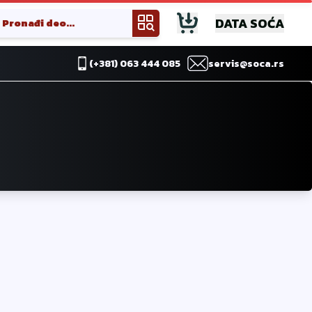
DATA SOĆA
(+381) 063 444 085
servis@soca.rs