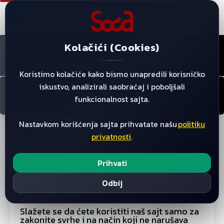
☰
DATA
SOĆA
Kolačići (Cookies)
Početna
/
Uslovi Koriscenja
(+381) 063 444 085
servis@soca.rs
Koristimo kolačiće kako bismo unapredili korisničko
iskustvo, analizirali saobraćaj i poboljšali
Uslovi korišćenja
funkcionalnost sajta.
Nastavkom korišćenja sajta prihvatate našu
politiku
privatnosti
.
Uvod
Dobrodošli na SOĆA Servis sajt. Korišćenjem
Prihvati
našeg sajta, pristajete na sledeće uslove
korišćenja.
Odbij
Prihvatljiva upotreba
Slažete se da ćete koristiti naš sajt samo za
zakonite svrhe i na način koji ne narušava