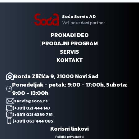
Soća Servis AD
Vaš pouzdani partner
PRONAĐI DEO
PRODAJNI PROGRAM
SERVIS
KONTAKT
Đorđa Zličića 9, 21000 Novi Sad
Ponedeljak - petak: 9:00 - 17:00h, Subota:
9:00 - 13:00h
servis@soca.rs
(+381) 021 444 147
(+381) 021 6339 731
(+381) 063 444 085
Korisni linkovi
Politika privatnosti