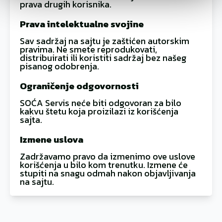
prava drugih korisnika.
Prava intelektualne svojine
Sav sadržaj na sajtu je zaštićen autorskim
pravima. Ne smete reprodukovati,
distribuirati ili koristiti sadržaj bez našeg
pisanog odobrenja.
Ograničenje odgovornosti
SOĆA Servis neće biti odgovoran za bilo
kakvu štetu koja proizilazi iz korišćenja
sajta.
Izmene uslova
Zadržavamo pravo da izmenimo ove uslove
korišćenja u bilo kom trenutku. Izmene će
stupiti na snagu odmah nakon objavljivanja
na sajtu.