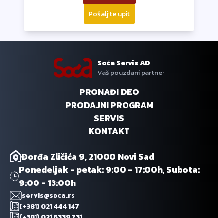
Pošaljite upit
Soća Servis AD
Vaš pouzdani partner
PRONAĐI DEO
PRODAJNI PROGRAM
SERVIS
KONTAKT
Đorđa Zličića 9, 21000 Novi Sad
Ponedeljak - petak: 9:00 - 17:00h, Subota:
9:00 - 13:00h
servis@soca.rs
(+381) 021 444 147
(+381) 021 6339 731