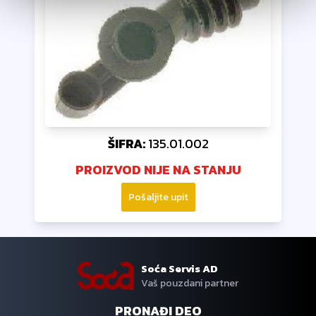
ŠIFRA:
135.01.002
PROIZVOD NIJE NA STANJU
Pošaljite upit
Soća Servis AD
Vaš pouzdani partner
PRONAĐI DEO