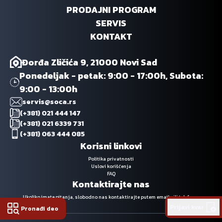
PRODAJNI PROGRAM
SERVIS
KONTAKT
Đorđa Zličića 9, 21000 Novi Sad
Ponedeljak - petak: 9:00 - 17:00h, Subota:
9:00 - 13:00h
servis@soca.rs
(+381) 021 444 147
(+381) 021 6339 731
(+381) 063 444 085
Korisni linkovi
Politika privatnosti
Uslovi korišćenja
FAQ
Kontaktirajte nas
Ukoliko imate pitanja, slobodno nas kontaktirajte putem emaila ili telefona.
Prijavi kvar
Pronađi deo