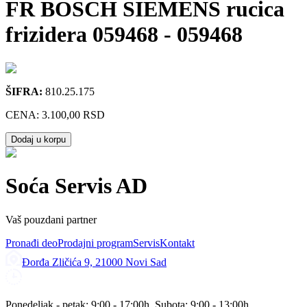
FR BOSCH SIEMENS rucica
frizidera 059468
-
059468
ŠIFRA:
810.25.175
CENA:
3.100,00 RSD
Dodaj u korpu
Soća Servis AD
Vaš pouzdani partner
Pronađi deo
Prodajni program
Servis
Kontakt
Đorđa Zličića 9, 21000 Novi Sad
Ponedeljak - petak: 9:00 - 17:00h, Subota: 9:00 - 13:00h