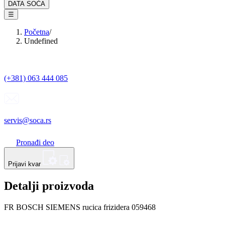
DATA SOĆA
☰
Početna
/
Undefined
(+381) 063 444 085
servis@soca.rs
Pronađi deo
Prijavi kvar
Detalji proizvoda
FR BOSCH SIEMENS rucica frizidera 059468