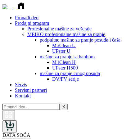
Pronađi deo
Prodajni program
Profesionalne mašine za vešeraje
MEIKO profesionalne mašine za pranje
podpultne mašine za pranje posuđa i čaša
M-iClean U
UPster U
mašine za pranje sa haubom
M-iClean H
UPster H500
mašine za pranje crnog posuđa
DV/FV serije
Servis
Servisni partneri
Kontakt
X
DATA SOĆA