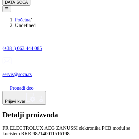
DATA SOĆA
☰
Početna
/
Undefined
(+381) 063 444 085
servis@soca.rs
Pronađi deo
Prijavi kvar
Detalji proizvoda
FR ELECTROLUX AEG ZANUSSI elektronika PCB modul sa
kucistem RRR 982140011516198