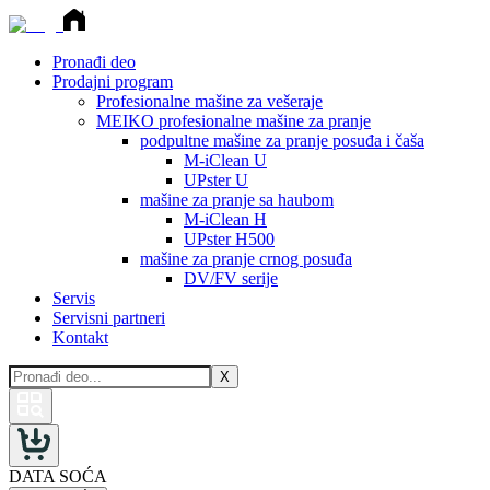
Pronađi deo
Prodajni program
Profesionalne mašine za vešeraje
MEIKO profesionalne mašine za pranje
podpultne mašine za pranje posuđa i čaša
M-iClean U
UPster U
mašine za pranje sa haubom
M-iClean H
UPster H500
mašine za pranje crnog posuđa
DV/FV serije
Servis
Servisni partneri
Kontakt
X
DATA SOĆA