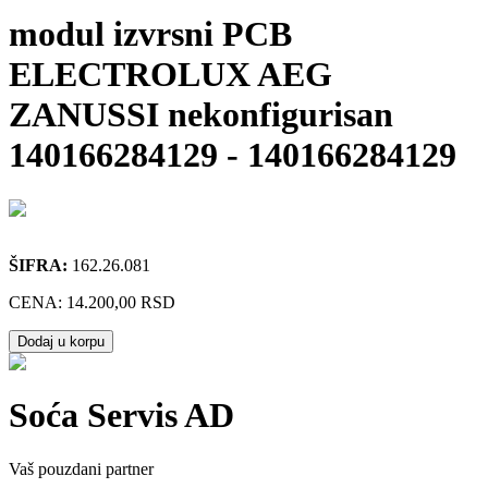
modul izvrsni PCB
ELECTROLUX AEG
ZANUSSI nekonfigurisan
140166284129
-
140166284129
ŠIFRA:
162.26.081
CENA:
14.200,00 RSD
Dodaj u korpu
Soća Servis AD
Vaš pouzdani partner