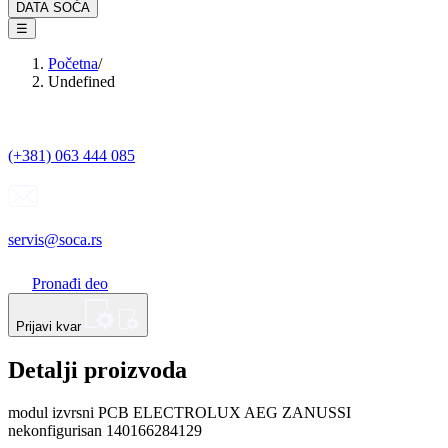
DATA SOĆA
☰
Početna
/
Undefined
(+381) 063 444 085
servis@soca.rs
Pronađi deo
Prijavi kvar
Detalji proizvoda
modul izvrsni PCB ELECTROLUX AEG ZANUSSI
nekonfigurisan 140166284129