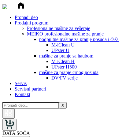
Pronađi deo
Prodajni program
Profesionalne mašine za vešeraje
MEIKO profesionalne mašine za pranje
podpultne mašine za pranje posuđa i čaša
M-iClean U
UPster U
mašine za pranje sa haubom
M-iClean H
UPster H500
mašine za pranje crnog posuđa
DV/FV serije
Servis
Servisni partneri
Kontakt
X
DATA SOĆA