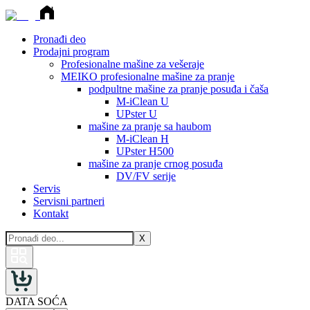
Pronađi deo
Prodajni program
Profesionalne mašine za vešeraje
MEIKO profesionalne mašine za pranje
podpultne mašine za pranje posuđa i čaša
M-iClean U
UPster U
mašine za pranje sa haubom
M-iClean H
UPster H500
mašine za pranje crnog posuđa
DV/FV serije
Servis
Servisni partneri
Kontakt
X
DATA SOĆA