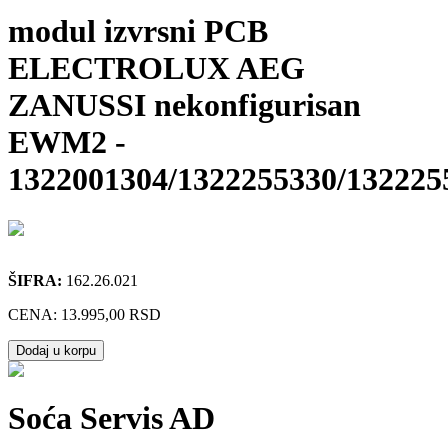
modul izvrsni PCB
ELECTROLUX AEG
ZANUSSI nekonfigurisan
EWM2
-
1322001304/1322255330/132225
ŠIFRA:
162.26.021
CENA:
13.995,00 RSD
Dodaj u korpu
Soća Servis AD