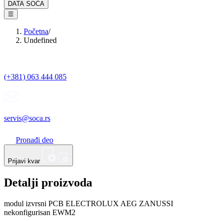
DATA SOĆA
☰
Početna
/
Undefined
(+381) 063 444 085
servis@soca.rs
Pronađi deo
Prijavi kvar
Detalji proizvoda
modul izvrsni PCB ELECTROLUX AEG ZANUSSI
nekonfigurisan EWM2