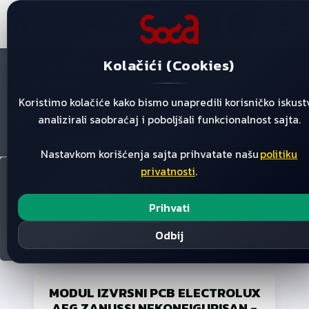
☰
DATA
SOĆA
Kolačići (Cookies)
Početna
/
/
/
Proizvodi
Default Category
/
Default Group
Modul Izvrsni Pcb Electrolux Aeg Zanussi
Koristimo kolačiće kako bismo unapredili korisničko iskust
Nekonfigurisan
analizirali saobraćaj i poboljšali funkcionalnost sajta.
(+381) 063 444 085
servis@soca.rs
Nastavkom korišćenja sajta prihvatate našu
politiku
privatnosti
.
Detalji proizvoda
Prihvati
modul izvrsni PCB ELECTROLUX AEG ZANUSSI
Odbij
nekonfigurisan
MODUL IZVRSNI PCB ELECTROLUX
AEG ZANUSSI NEKONFIGURISAN
-