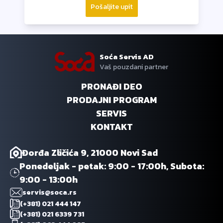
Pošaljite upit
Soća Servis AD
Vaš pouzdani partner
PRONAĐI DEO
PRODAJNI PROGRAM
SERVIS
KONTAKT
Đorđa Zličića 9, 21000 Novi Sad
Ponedeljak - petak: 9:00 - 17:00h, Subota:
9:00 - 13:00h
servis@soca.rs
(+381) 021 444 147
(+381) 021 6339 731