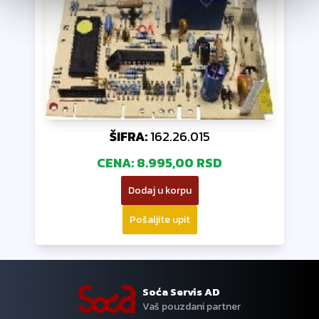
ŠIFRA:
162.26.015
CENA:
8.995,00 RSD
Dodaj u korpu
Pošaljite upit
Soća Servis AD
Vaš pouzdani partner