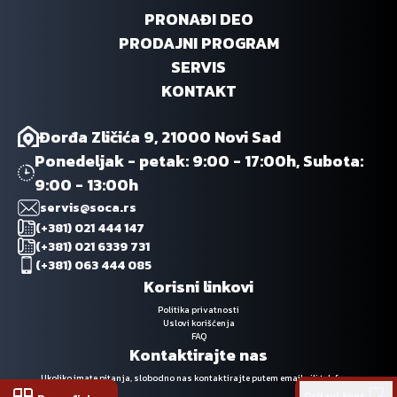
PRONAĐI DEO
PRODAJNI PROGRAM
SERVIS
KONTAKT
Đorđa Zličića 9, 21000 Novi Sad
Ponedeljak - petak: 9:00 - 17:00h, Subota:
9:00 - 13:00h
servis@soca.rs
(+381) 021 444 147
(+381) 021 6339 731
(+381) 063 444 085
Korisni linkovi
Politika privatnosti
Uslovi korišćenja
FAQ
Kontaktirajte nas
Ukoliko imate pitanja, slobodno nas kontaktirajte putem emaila ili telefona.
Prijavi kvar